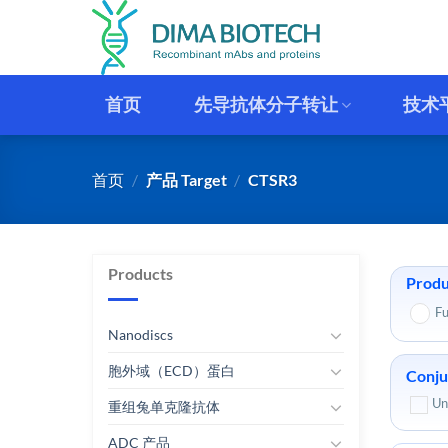
跳
到
内
容
首页
先导抗体分子转让
技术
首页
/
产品 Target
/
CTSR3
Products
Produ
Fu
Nanodiscs
胞外域（ECD）蛋白
Conju
Un
重组兔单克隆抗体
ADC 产品