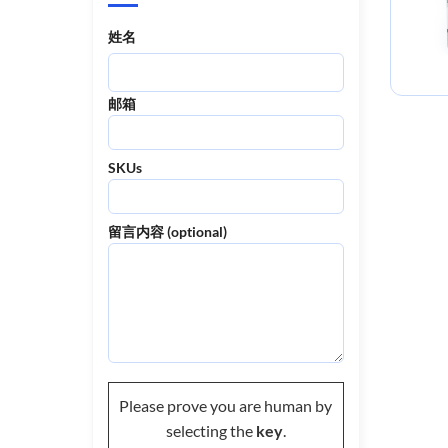
姓名
邮箱
SKUs
留言内容 (optional)
Please prove you are human by
selecting the
key
.