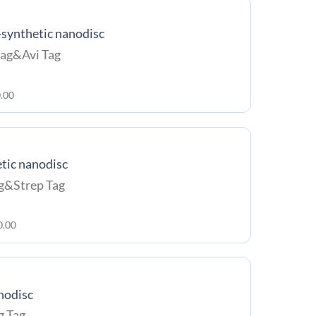
-synthetic nanodisc
ag&Avi Tag
.00
tic nanodisc
g&Strep Tag
0.00
nodisc
 Tag