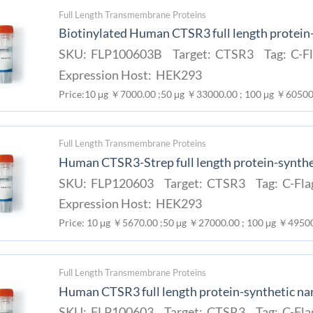
Full Length Transmembrane Proteins
Biotinylated Human CTSR3 full length protein
SKU: FLP100603B Target: CTSR3 Tag: C-Fl
Expression Host: HEK293
Price:10 μg ￥7000.00 ;50 μg ￥33000.00 ; 100 μg ￥60500
Full Length Transmembrane Proteins
Human CTSR3-Strep full length protein-synthe
SKU: FLP120603 Target: CTSR3 Tag: C-Fla
Expression Host: HEK293
Price: 10 μg ￥5670.00 ;50 μg ￥27000.00 ; 100 μg ￥4950
Full Length Transmembrane Proteins
Human CTSR3 full length protein-synthetic na
SKU: FLP100603 Target: CTSR3 Tag: C-Flag