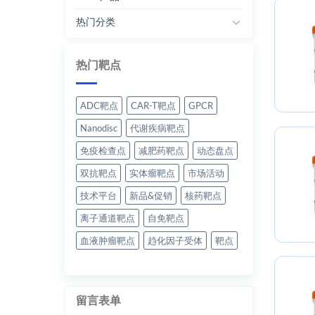
热门分类
热门靶点
ADC靶点
CAR-T靶点
GPCR
Nanodisc
代谢疾病靶点
免疫检查点
减肥药靶点
动态盘点
双抗靶点
实体瘤靶点
市场活动
技术平台
新品&促销
核药靶点
离子通道靶点
自免靶点
血液肿瘤靶点
趋化因子受体
靶点
留言表单