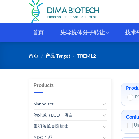
跳
到
内
容
首页
先导抗体分子转让
技术
首页
/
产品 Target
/
TREML2
Products
Produ
E
Nanodiscs
胞外域（ECD）蛋白
Conju
Un
重组兔单克隆抗体
ADC 产品