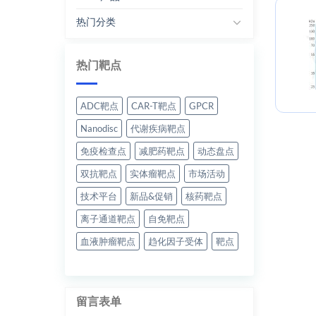
热门分类
热门靶点
ADC靶点
CAR-T靶点
GPCR
Nanodisc
代谢疾病靶点
免疫检查点
减肥药靶点
动态盘点
双抗靶点
实体瘤靶点
市场活动
技术平台
新品&促销
核药靶点
离子通道靶点
自免靶点
血液肿瘤靶点
趋化因子受体
靶点
留言表单