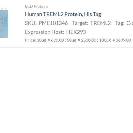
ECD Proteins
Human TREML2 Protein, His Tag
SKU: PME101346 Target: TREML2 Tag: C-6
Expression Host: HEK293
Price: 10μg ￥690.00 ; 50μg ￥2500.00 ; 100μg ￥3699.00