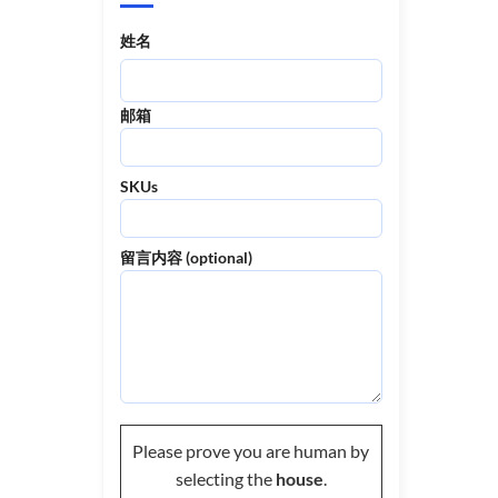
姓名
邮箱
SKUs
留言内容 (optional)
Please prove you are human by
selecting the
house
.