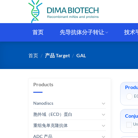
跳
到
内
容
首页
先导抗体分子转让
技术
首页
/
产品 Target
/
GAL
Products
Produ
E
Nanodiscs
胞外域（ECD）蛋白
Conju
Un
重组兔单克隆抗体
ADC 产品