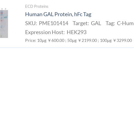
ECD Proteins
Human GAL Protein, hFc Tag
SKU: PME101414 Target: GAL Tag: C-Huma
Expression Host: HEK293
Price: 10μg ￥600.00 ; 50μg ￥2199.00 ; 100μg ￥3299.00