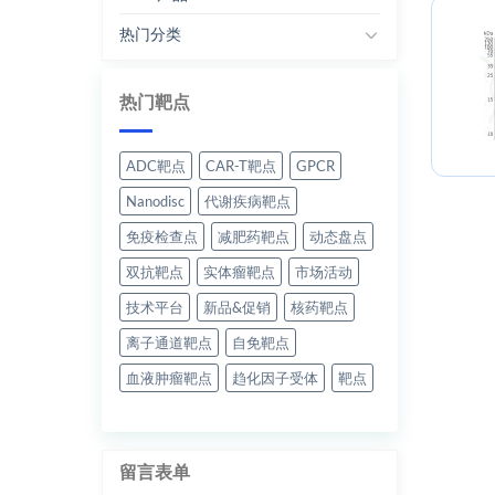
热门分类
热门靶点
ADC靶点
CAR-T靶点
GPCR
Nanodisc
代谢疾病靶点
免疫检查点
减肥药靶点
动态盘点
双抗靶点
实体瘤靶点
市场活动
技术平台
新品&促销
核药靶点
离子通道靶点
自免靶点
血液肿瘤靶点
趋化因子受体
靶点
留言表单